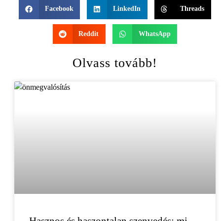
Facebook
LinkedIn
Threads
Reddit
WhatsApp
Olvass tovább!
Hasznos és haszontalan szenvedés: mi