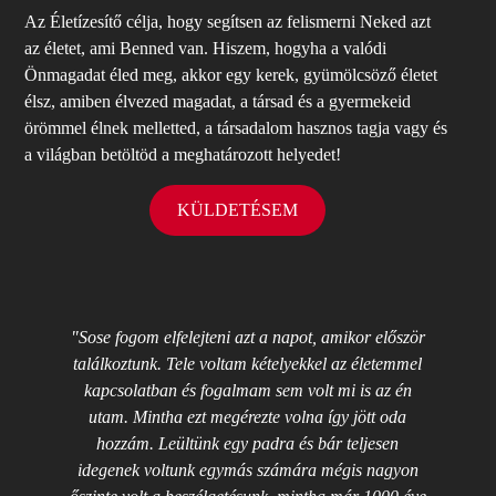
Az Életízesítő célja, hogy segítsen az felismerni Neked azt
az életet, ami Benned van. Hiszem, hogyha a valódi
Önmagadat éled meg, akkor egy kerek, gyümölcsöző életet
élsz, amiben élvezed magadat, a társad és a gyermekeid
örömmel élnek melletted, a társadalom hasznos tagja vagy és
a világban betöltöd a meghatározott helyedet!
KÜLDETÉSEM
"Sose fogom elfelejteni azt a napot, amikor először
"
találkoztunk. Tele voltam kételyekkel az életemmel
ke
kapcsolatban és fogalmam sem volt mi is az én
me
utam. Mintha ezt megérezte volna így jött oda
h
hozzám. Leültünk egy padra és bár teljesen
r
idegenek voltunk egymás számára mégis nagyon