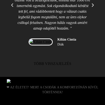
őszinte volt a beszélgetésunk, mintha már 1000 éve
ismernénk egymást. Sok elgondolkodtató kérdést
tett fel, ami rádöbbentett hogy a választ csakis
Ősz
legbelül fogom megtalálni, nem az üres olykor
men
csillogó felszínen. Nagyon hálás vagyok amiért
aznap odajöttél hozzám. "
Kilián Cintia
Diák
TÖBB VISSZAJELZÉS
❤ AZ ÉLETET! MERT A CSODÁK A KOMFORTZÓNÁN KÍVÜL
TÖRTÉNNEK!
ADATVÉDELMI IRÁNYELVEK
ÁLTALÁNOS SZERZŐDÉSI FELTÉTELEK