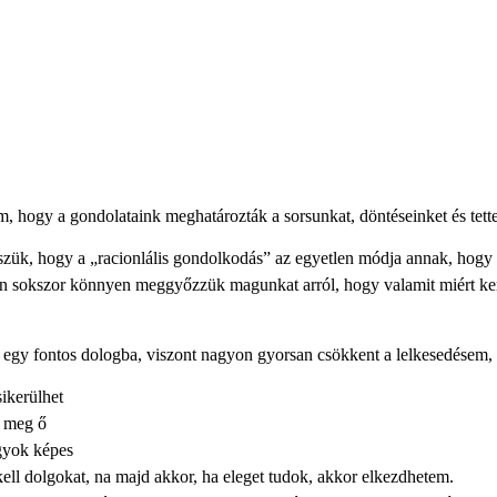
mindset
m, hogy a gondolataink meghatározták a sorsunkat, döntéseinket és tette
szük, hogy a „racionlális gondolkodás” az egyetlen módja annak, hog
n sokszor könnyen meggyőzzük magunkat arról, hogy valamit miért ke
egy fontos dologba, viszont nagyon gyorsan csökkent a lelkesedésem, 
ikerülhet
ő meg ő
gyok képes
ll dolgokat, na majd akkor, ha eleget tudok, akkor elkezdhetem.