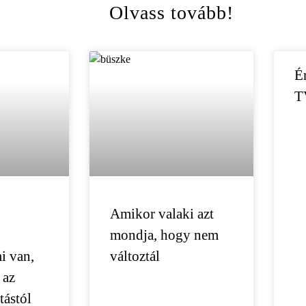
Olvass tovább!
É
T
Amikor valaki azt
mondja, hogy nem
i van,
változtál
 az
tástól