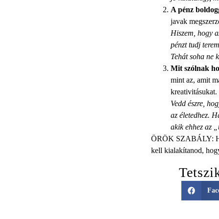
A pénz boldogg
javak megszerzé
Hiszem, hogy az
pénzt tudj tere
Tehát soha ne ke
Mit szólnak ho
mint az, amit m
kreativitásukat.
Vedd észre, ho
az életedhez. H
akik ehhez az 
ÖRÖK SZABÁLY: Ha va
kell kialakítanod, ho
Tetszi
Fac