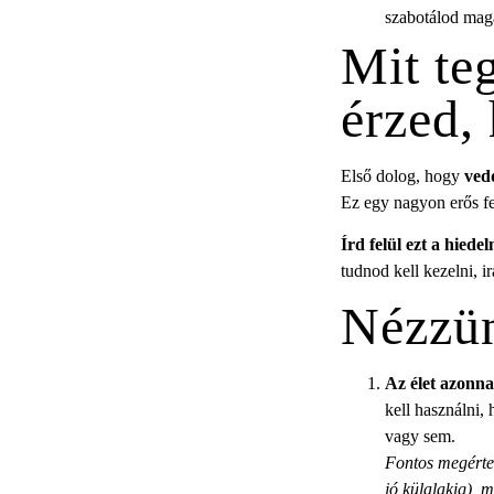
szabotálod mag
Mit te
érzed,
Első dolog, hogy
ved
Ez egy nagyon erős feg
Írd felül ezt a hiede
tudnod kell kezelni, i
Nézzün
Az élet azonna
kell használni,
vagy sem.
Fontos megérten
jó külalakig), 