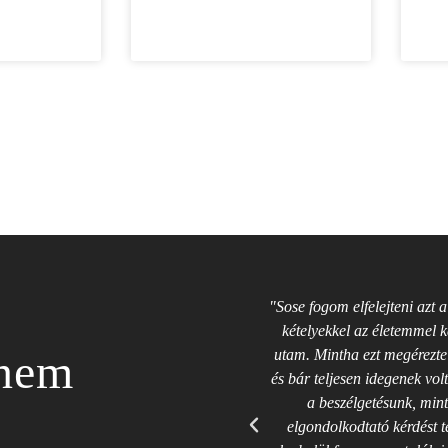
"Sose fogom elfelejteni azt 
kételyekkel az életemmel 
anem
utam. Mintha ezt megérezte
és bár teljesen idegenek vo
a beszélgetésunk, mi
elgondolkodtató kérdést te