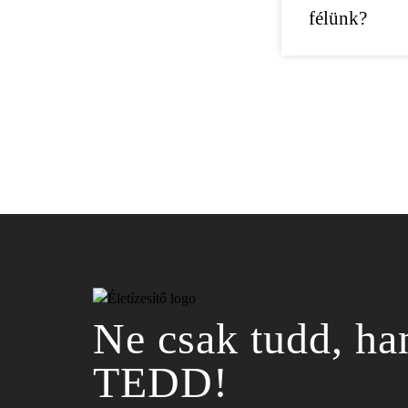
félünk?
Ne csak tudd, h
TEDD!