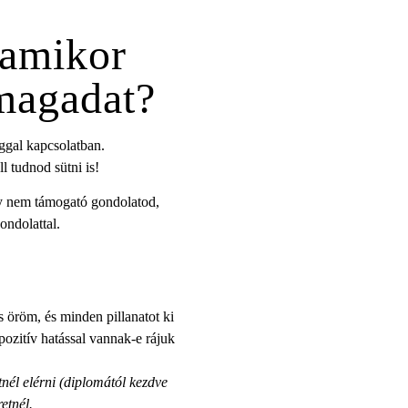
 amikor
magadat?
ggal kapcsolatban.
l tudnod sütni is!
y nem támogató gondolatod,
ondolattal.
s öröm, és minden pillanatot ki
pozitív hatással vannak-e rájuk
nél elérni (diplomától kezdve
etnél.