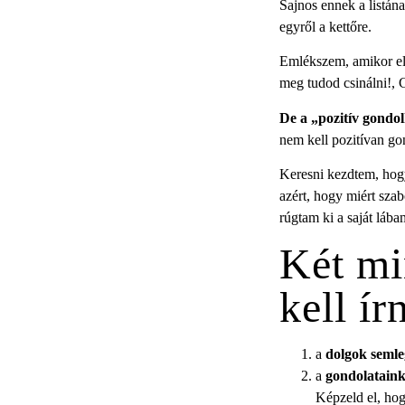
Sajnos ennek a listán
egyről a kettőre.
Emlékszem, amikor elm
meg tudod csinálni!, 
De a „pozitív gondo
nem kell pozitívan go
Keresni kezdtem, hog
azért, hogy miért sza
rúgtam ki a saját lába
Két mi
kell ír
a
dolgok semle
a
gondolataink
Képzeld el, ho