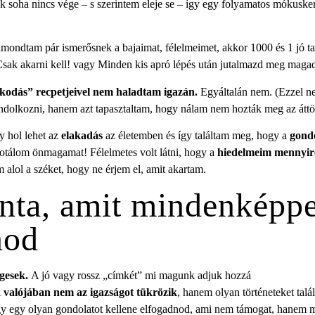
ak soha nincs vége – s szerintem eleje se – így egy folyamatos mókusk
ondtam pár ismerősnek a bajaimat, félelmeimet, akkor 1000 és 1 jó t
Csak akarni kell! vagy Minden kis apró lépés után jutalmazd meg maga
lkodás” recpetjeivel nem haladtam igazán.
Egyáltalán nem. (Ezzel n
ndolkozni, hanem azt tapasztaltam, hogy nálam nem hozták meg az áttör
y hol lehet az
elakadás
az életemben és így találtam meg, hogy a
gondo
botálom önmagamat! Félelmetes volt látni, hogy a
hiedelmeim mennyire
m alol a széket, hogy ne érjem el, amit akartam.
nta, amit mindenképpe
nod
gesek.
A jó vagy rossz „címkét” mi magunk adjuk hozzá
 valójában nem az igazságot tükrözik
, hanem olyan történeteket talá
gy egy olyan gondolatot kellene elfogadnod, ami nem támogat, hanem 