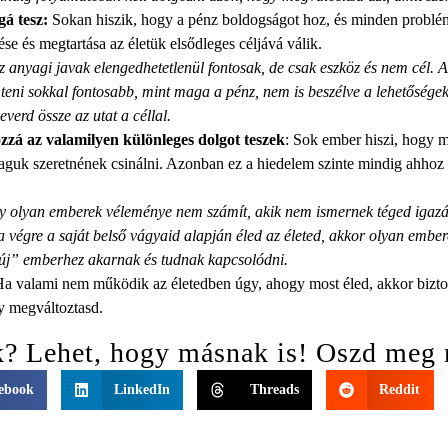
á tesz:
Sokan hiszik, hogy a pénz boldogságot hoz, és minden problé
se és megtartása az életük elsődleges céljává válik.
 anyagi javak elengedhetetlenül fontosak, de csak eszköz és nem cél. 
mteni sokkal fontosabb, mint maga a pénz, nem is beszélve a lehetőségek
verd össze az utat a céllal.
zzá az valamilyen különleges dolgot teszek
: Sok ember hiszi, hogy 
aguk szeretnének csinálni. Azonban ez a hiedelem szinte mindig ahhoz v
gy olyan emberek véleménye nem számít, akik nem ismernek téged igaz
a végre a saját belső vágyaid alapján éled az életed, akkor olyan embe
„új” emberhez akarnak és tudnak kapcsolódni.
lami nem működik az életedben úgy, ahogy most éled, akkor biztos 
gy megváltoztasd.
k? Lehet, hogy másnak is! Oszd meg 
ebook
LinkedIn
Threads
Reddit