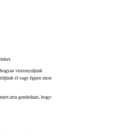
inket.
y hogyan viszonyuljunk
rüljünk el vagy éppen most
mert arra gondoltam, hogy: