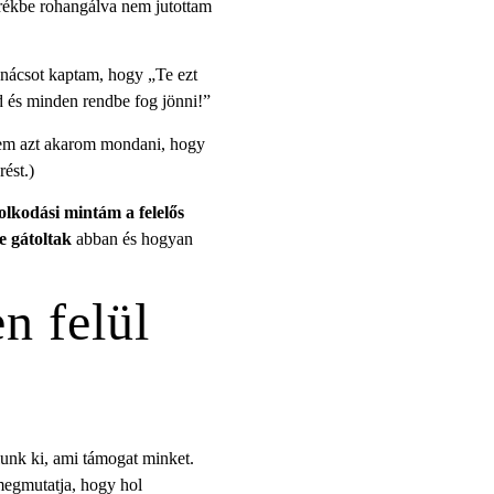
erékbe rohangálva nem jutottam
anácsot kaptam, hogy „Te ezt
d és minden rendbe fog jönni!”
em azt akarom mondani, hogy
ést.)
lkodási mintám a felelős
 gátoltak
abban és hogyan
n felül
lunk ki, ami támogat minket.
megmutatja, hogy hol