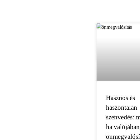
Hasznos és
haszontalan
szenvedés: m
ha valójában
önmegvalósí