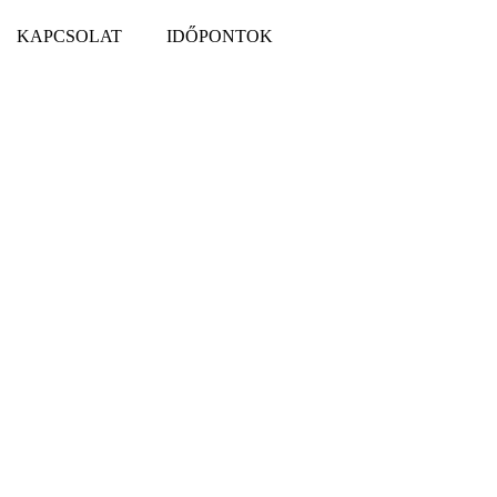
KAPCSOLAT
IDŐPONTOK
ozitív
elyette?!