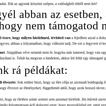
adat. Hát az agyunk köszöni szépen, a valóságból ebből nem kér!
gyél abban az esetben,
 hogy nem támogatod 
d észre, hogy milyen hiedelmed, tévhited van
a fejedben azzal a dolo
yver, abban a folyamatban, hogy változni tudj. De ezt a fegyvert el kel
lmet
. Alapjában véve semmit nem ér, hogyha már ismered, hogy van eg
rányítani is. Tehát ha megvan a hiedelem, akkor írd felül egy támogató g
k rá példákat:
li élvezete:
Sok ember hiszi, hogy az élet célja az azonnali boldogság é
 hogy élvezze az élményeket, függetlenül attól, hogy azok hosszú távon 
i, hogy az életben szinte semmi sem azonnal történik. Ha bármit szeret
mindig folyamatosan kell dolgozni azon, hogy megvalósítsd azt, amit szer