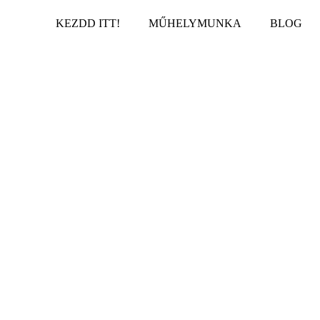
KEZDD ITT!
MŰHELYMUNKA
BLOG
 nem működnek a p
ok és mi működik h
#008