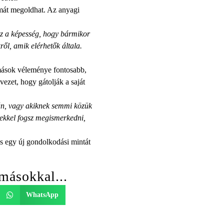
mát megoldhat. Az anyagi
Az a képesség, hogy bármikor
ről, amik elérhetők általa.
mások véleménye fontosabb,
ezet, hogy gátolják a saját
án, vagy akiknek semmi közük
rekkel fogsz megismerkedni,
egy új gondolkodási mintát
másokkal...
WhatsApp