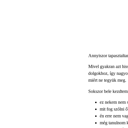
Annyiszor tapasztalta
Mivel gyakran azt his
dolgokhoz, így nagyo
miért ne tegyük meg.
Sokszor bele kezdtem 
ez nekem nem s
mit fog szólni 
én erre nem va
még tanulnom ke