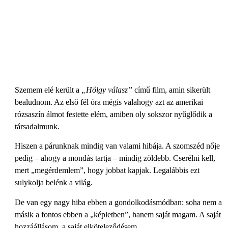
mindset
Szemem elé került a
„Hölgy válasz”
című film, amin sikerült
bealudnom. Az első fél óra mégis valahogy azt az amerikai
rózsaszín álmot festette elém, amiben oly sokszor nyűglődik a
társadalmunk.
Hiszen a párunknak mindig van valami hibája. A szomszéd nője
pedig – ahogy a mondás tartja – mindig zöldebb. Cserélni kell,
mert „megérdemlem”, hogy jobbat kapjak. Legalábbis ezt
sulykolja belénk a világ.
De van egy nagy hiba ebben a gondolkodásmódban: soha nem a
másik a fontos ebben a „képletben”, hanem saját magam. A saját
hozzáállásom, a saját elköteleződésem.