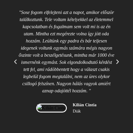
"Sose fogom elfelejteni azt a napot, amikor először
"
találkoztunk. Tele voltam kételyekkel az életemmel
ke
kapcsolatban és fogalmam sem volt mi is az én
me
utam. Mintha ezt megérezte volna így jött oda
h
hozzám. Leültünk egy padra és bár teljesen
r
idegenek voltunk egymás számára mégis nagyon
őszinte volt a beszélgetésunk, mintha már 1000 éve
ismernénk egymást. Sok elgondolkodtató kérdést
tett fel, ami rádöbbentett hogy a választ csakis
Ősz
legbelül fogom megtalálni, nem az üres olykor
men
csillogó felszínen. Nagyon hálás vagyok amiért
aznap odajöttél hozzám. "
Kilián Cintia
Diák