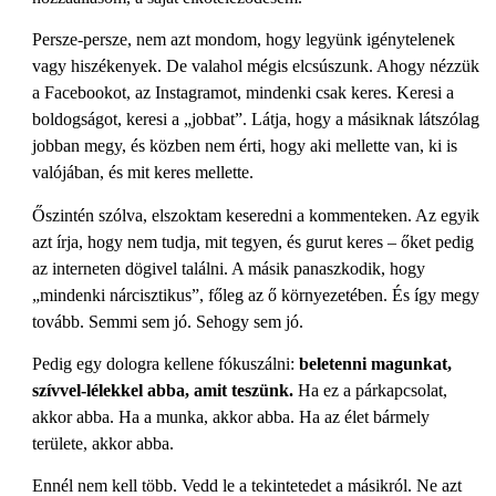
Persze-persze, nem azt mondom, hogy legyünk igénytelenek
vagy hiszékenyek. De valahol mégis elcsúszunk. Ahogy nézzük
a Facebookot, az Instagramot, mindenki csak keres. Keresi a
boldogságot, keresi a „jobbat”. Látja, hogy a másiknak látszólag
jobban megy, és közben nem érti, hogy aki mellette van, ki is
valójában, és mit keres mellette.
Őszintén szólva, elszoktam keseredni a kommenteken. Az egyik
azt írja, hogy nem tudja, mit tegyen, és gurut keres – őket pedig
az interneten dögivel találni. A másik panaszkodik, hogy
„mindenki nárcisztikus”, főleg az ő környezetében. És így megy
tovább. Semmi sem jó. Sehogy sem jó.
Pedig egy dologra kellene fókuszálni:
beletenni magunkat,
szívvel-lélekkel abba, amit teszünk.
Ha ez a párkapcsolat,
akkor abba. Ha a munka, akkor abba. Ha az élet bármely
területe, akkor abba.
Ennél nem kell több. Vedd le a tekintetedet a másikról. Ne azt